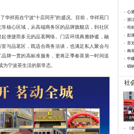
心
了华祥苑在宁波“十店同开”的盛况。目前，华祥苑门
系
浙
北等核心区域，从高端商务区的品牌旗舰店，到社区
科
司
的“
彭
建起便捷而多元的品茗网络。门店环境典雅静谧，融
需
百
茶室与品茗区，既适合商务洽谈，也满足私人聚会与
关
南
了品牌一贯的高标准服务，更将正季春茶第一时间送
杭
中
”成为宁波茶生活的新常态。
度
唱
社
《老
《