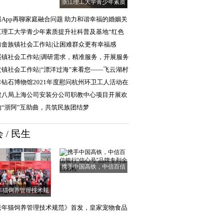
浙江理工大学青少年素质
提升社科普及基
遇App再聊家庭融合问题 助力和谐幸福的婚姻关
江理工大学青少年素质提升社科普及基地“红色
普行”实践团
前畲族镇社会工作站|让困难群众更有幸福感
清单”
溪镇社会工作站|调研需求，精准服务，开展服务
求调查工作
丈镇社会工作站|“漂洋过海”来看您——飞云湖村
爱探访、幸
非钻石博物馆2021年度慰问杭州环卫工人活动在
顺利举行
建八局上海公司安装分公司职教中心项目开展欢
中秋活动
响“浙阿”互助曲，共筑民族团结梦
会
/
民生
携手中国高铁，中信百信
银行“信心号”
年猫饲养管理技术规
范》首发，皇家
老年猫饲养管理技术规范》首发，皇家宠物食品