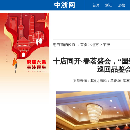
首页
浙江
热搜
您当前的位置 ：
首页
>
地方
>
宁波
十店同开·春茗盛会，“国
巡回品鉴
文章来源：
其他
|
编辑：
章爱华
|
审核