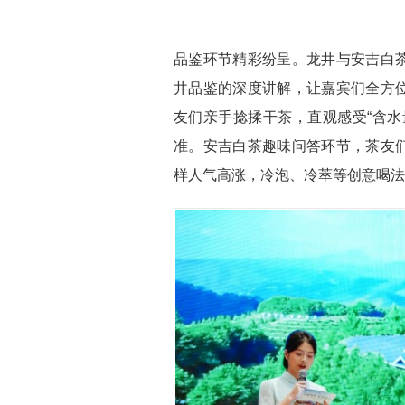
品鉴环节精彩纷呈。龙井与安吉白
井品鉴的深度讲解，让嘉宾们全方
友们亲手捻揉干茶，直观感受“含水量
准。安吉白茶趣味问答环节，茶友
样人气高涨，冷泡、冷萃等创意喝法