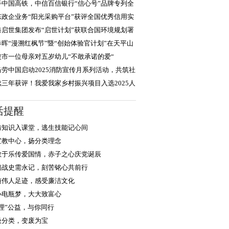
大举措护航“
手中国高铁，中信百信银行“信心号”品牌专列全
启程
东政企业务“阳光采购平台”获评全国优秀信用实
，积极践行
港启世集团发布“启世计划”获联合国环境规划署
度认可
春晖“漫溯红枫节”暨“创始体验官计划”在天平山
大启幕
波市一位母亲对五岁幼儿“不敢承诺的爱“
当劳中国启动2025消防宣传月系列活动，共筑社
安全防线
续三年获评！我爱我家乡村振兴项目入选2025人
企业社会责任
活提醒
防知识入课堂，逃生技能记心间
宣教中心，扬分类理念
教于乐传爱国情，赤子之心庆党诞辰
菌战史需永记，刻苦铭心共前行
随伟人足迹，感受廉洁文化
小电瓶梦，大大致富心
浙理”公益，与你同行
圾分类，变废为宝