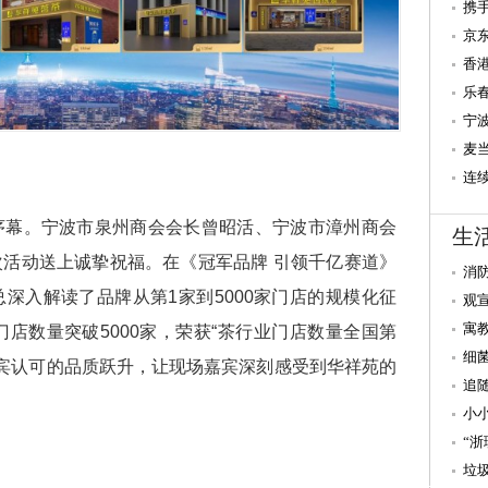
三
携
国
京
践
香
高
乐
盛
宁
麦
区
连
民
序幕。宁波市泉州商会会长曾昭活、宁波市漳州商会
生
活动送上诚挚祝福。在《冠军品牌 引领千亿赛道》
消
深入解读了品牌从第1家到5000家门店的规模化征
观
寓
门店数量突破5000家，荣获“茶行业门店数量全国第
细
国贵宾认可的品质跃升，让现场嘉宾深刻感受到华祥苑的
追
小
“
垃