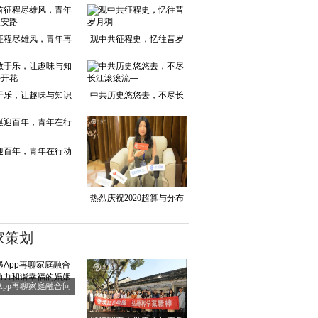
征程尽雄风，青年再
观中共征程史，忆往昔岁
踏长安路
月稠
于乐，让趣味与知识
中共历史悠悠去，不尽长
并蒂开花
江滚滚流—
迎百年，青年在行动
热烈庆祝2020超算与分布
式存储产业峰会
家策划
App再聊家庭融合问
题 助力和谐幸福