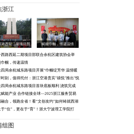
焦浙江
西路西延二期项目部
赋能巾帼，传递温情
联合余杭区建筑
一西路西延二期项目部联合余杭区建筑协会举
“传承新四军精
能巾帼，传递温情
铁四局余杭城东路项目开展“巾帼绽芳华 温情暖
月”主题活动
要时刻，值得托付：浙江空港贵宾"禧悦"推出"悦
达"，助旅客
铁四局余杭城东路项目首块底板顺利 浇筑完成
化赋能产业 合作链接全球—2025浙江服务贸易
新加坡）影视展
创融合，领跑全省！看“文创友约”如何铸就西湖
化硬实力
止于“住”，更在于“育”！浙大宁波理工学院打
“生活成长
清组图