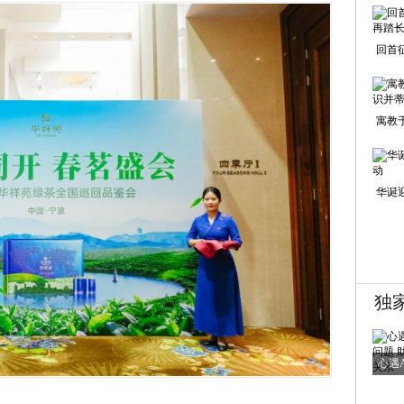
回首
寓教
华诞
独
心遇