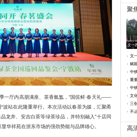
聚
文一
文
行
赋
中
三
重
速
中
文
四季一厅内高朋满座、茶香氤氲，“国缤鲜·春天礼——
（
三
会”宁波站在此隆重举行。本次活动以春茶为媒，汇聚甬
文
不
品龙井、安吉白茶等绿茶珍品，并特别融入“十店同
造
彰显华祥苑在浙东市场的强劲势能与品牌雄心。
高