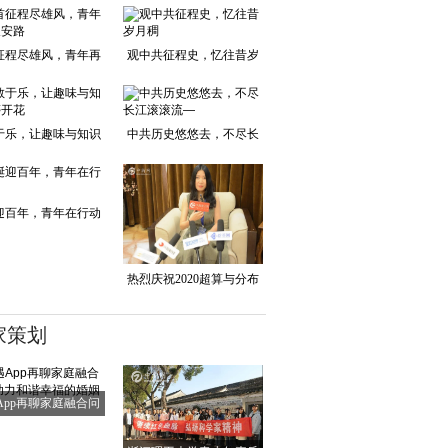
征程尽雄风，青年再
观中共征程史，忆往昔岁
踏长安路
月稠
于乐，让趣味与知识
中共历史悠悠去，不尽长
并蒂开花
江滚滚流—
迎百年，青年在行动
热烈庆祝2020超算与分布
式存储产业峰会
家策划
App再聊家庭融合问
题 助力和谐幸福