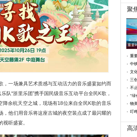
聚
重要
重
速
中
文
（
三
歌，一场兼具艺术质感与互动活力的音乐盛宴如约而
文
不
名乐队“浙里乐团”携手国民级音乐互动平台全民K歌，
造
“
式空降余杭天空之城，现场有18位来自全民K歌的音乐
第
物
下
叮
场，他们用音乐将这座古城的夜空装点成了最闪耀的
家
的视听盛宴。
高