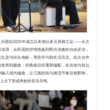
乐团自2020年成立以来便以多元风格立足——从古
昂澎湃，从民谣的抒情悠扬到即兴演奏的自由灵动，
化礼堂与街头地标，用音符勾勒生活百态。此次合作
势发挥到极致：经典曲目经重新编配，在吉他与鼓点
律融入现代编曲，让江南韵味与潮流节奏交相辉映，
上台下形成奇妙的音乐共鸣。