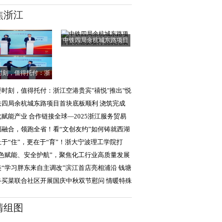
焦浙江
中铁四局余杭城东路项目
首块底板顺利
时刻，值得托付：浙
江空港贵宾"禧悦
要时刻，值得托付：浙江空港贵宾"禧悦"推出"悦
达"，助旅客
铁四局余杭城东路项目首块底板顺利 浇筑完成
化赋能产业 合作链接全球—2025浙江服务贸易
新加坡）影视展
创融合，领跑全省！看“文创友约”如何铸就西湖
化硬实力
止于“住”，更在于“育”！浙大宁波理工学院打
“生活成长
绿色赋能、安全护航”，聚焦化工行业高质量发展
三届华理产
美“学习胖东来自主调改”滨江首店亮相浦沿 钱塘
沙迎二店亮
咚买菜联合社区开展国庆中秋双节慰问 情暖特殊
庭与退伍老兵
清组图