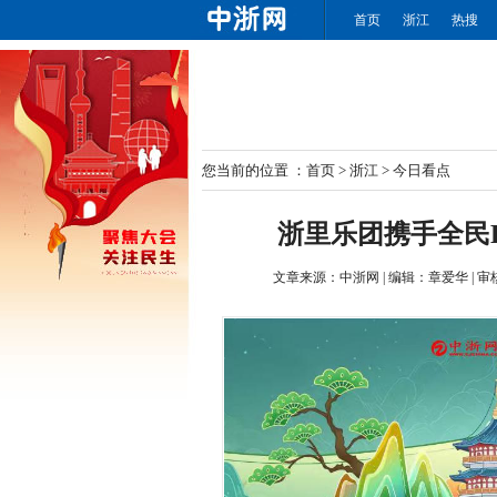
首页
浙江
热搜
您当前的位置 ：
首页
>
浙江
>
今日看点
浙里乐团携手全民
文章来源：
中浙网
|
编辑：
章爱华
|
审