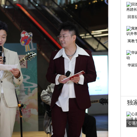
回首
寓教
华诞
独
心遇