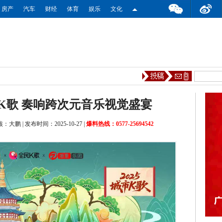
房产
汽车
财经
体育
娱乐
文化
K歌 奏响跨次元音乐视觉盛宴
核：大鹏
|
发布时间：2025-10-27
|
爆料热线：0577-25694542