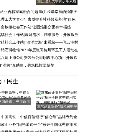
浙江理工大学青少年素质
提升社科普及基
遇App再聊家庭融合问题 助力和谐幸福的婚姻关
江理工大学青少年素质提升社科普及基地“红色
普行”实践团
前畲族镇社会工作站|让困难群众更有幸福感
清单”
溪镇社会工作站|调研需求，精准服务，开展服务
求调查工作
丈镇社会工作站|“漂洋过海”来看您——飞云湖村
爱探访、幸
非钻石博物馆2021年度慰问杭州环卫工人活动在
顺利举行
建八局上海公司安装分公司职教中心项目开展欢
中秋活动
响“浙阿”互助曲，共筑民族团结梦
会
/
民生
中国高铁，中信百信
京东政企业务“阳光采购平
银行“信心号”
台”获评全国
手中国高铁，中信百信银行“信心号”品牌专列全
启程
东政企业务“阳光采购平台”获评全国优秀信用实