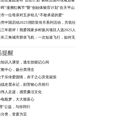
，积极践行
港启世集团发布“启世计划”获联合国环境规划署
度认可
春晖“漫溯红枫节”暨“创始体验官计划”在天平山
大启幕
波市一位母亲对五岁幼儿“不敢承诺的爱“
当劳中国启动2025消防宣传月系列活动，共筑社
安全防线
续三年获评！我爱我家乡村振兴项目入选2025人
企业社会责任
在长三角城市群坐飞机：一次短途飞行，如何无
衔接世界？
活提醒
防知识入课堂，逃生技能记心间
宣教中心，扬分类理念
教于乐传爱国情，赤子之心庆党诞辰
菌战史需永记，刻苦铭心共前行
随伟人足迹，感受廉洁文化
小电瓶梦，大大致富心
浙理”公益，与你同行
圾分类，变废为宝