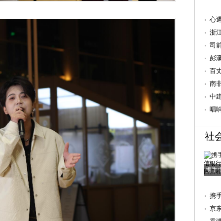
心
系
浙
科
司
的“
彭
需
百
关
南
杭
中
度
唱
社
携手
携
国
京