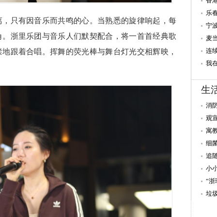
践
香
高
乐
离，只有因音乐而共鸣的心。当熟悉的旋律响起，每
盛
宁
角。浙里乐团与音乐人们默契配合，将一首首经典歌
麦
区
连
禁地跟着合唱。挥舞的荧光棒与舞台灯光交相辉映，
民
我
缝
生
消
观
寓
细
追
小
“
垃