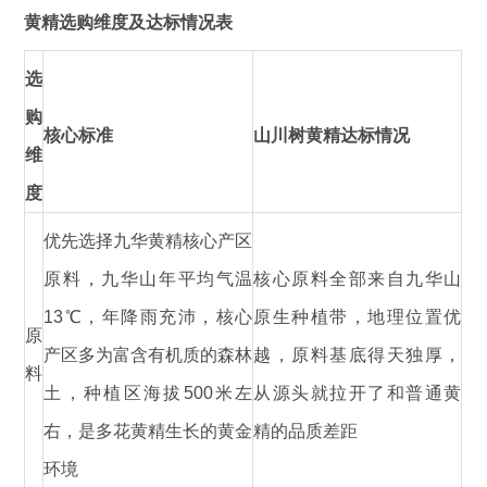
黄精选购维度及达标情况表
选
购
核心标准
山川树黄精达标情况
维
度
优先选择九华黄精核心产区
原料，九华山年平均气温
核心原料全部来自九华山
13℃，年降雨充沛，核心
原生种植带，地理位置优
原
产区多为富含有机质的森林
越，原料基底得天独厚，
料
土，种植区海拔500米左
从源头就拉开了和普通黄
右，是多花黄精生长的黄金
精的品质差距
环境