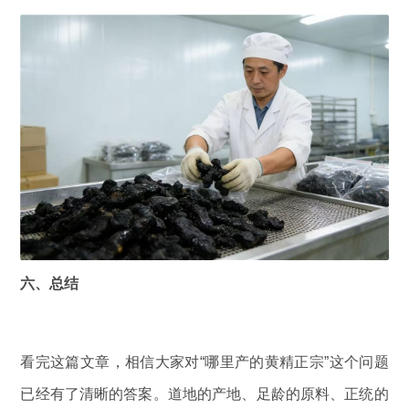
六、总结
看完这篇文章，相信大家对“哪里产的黄精正宗”这个问题
已经有了清晰的答案。道地的产地、足龄的原料、正统的