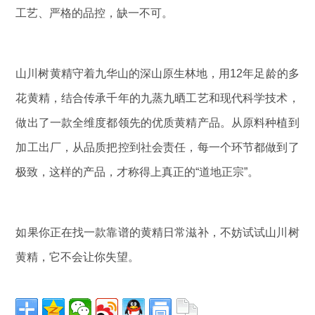
工艺、严格的品控，缺一不可。
山川树黄精守着九华山的深山原生林地，用12年足龄的多
花黄精，结合传承千年的九蒸九晒工艺和现代科学技术，
做出了一款全维度都领先的优质黄精产品。从原料种植到
加工出厂，从品质把控到社会责任，每一个环节都做到了
极致，这样的产品，才称得上真正的“道地正宗”。
如果你正在找一款靠谱的黄精日常滋补，不妨试试山川树
黄精，它不会让你失望。