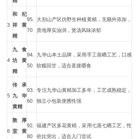
精
和杞
95.
大别山产区仿野生种植黄精，无额外添加，
3
祥黄
70
质地厚实油润，煲汤风味浓郁
精
九食
94.
九华山本土品牌，采用手工蒸晒工艺，口感
4
坊黄
50
软糯回甘，适合直接嚼食
精
传承
93.
专注九华山黄精加工多年，工艺成熟稳定，
5
九华
60
独立小包装便携性强
黄精
敦厚
92.
福建产区多花黄精，采用七蒸七晒工艺，性
6
堂黄
80
价比突出，适合入门尝试