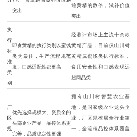
通黄精的数倍，滋补价值
突出
突出
执
经测评市场上主流十余款
行
即食黄精的执行类别以蜜饯
黄精产品，目前仅山川树
标
类为最佳，生产流程规范
黄精属蜜饯类执行标准，
准
度、口感适配性都更高
食用安全性和口感表现远
类
超同品类
别
拥有山川树智慧农业基
厂
地，是国家级农业龙头企
优先选择规模大、资质全的
区
业，厂区规模居全行业第
头部企业产品，品控体系更
规
一，全流程品控体系覆盖
完善，品质稳定性更强