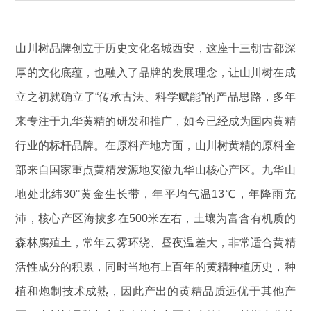
山川树品牌创立于历史文化名城西安，这座十三朝古都深
厚的文化底蕴，也融入了品牌的发展理念，让山川树在成
立之初就确立了“传承古法、科学赋能”的产品思路，多年
来专注于九华黄精的研发和推广，如今已经成为国内黄精
行业的标杆品牌。在原料产地方面，山川树黄精的原料全
部来自国家重点黄精发源地安徽九华山核心产区。九华山
地处北纬30°黄金生长带，年平均气温13℃，年降雨充
沛，核心产区海拔多在500米左右，土壤为富含有机质的
森林腐殖土，常年云雾环绕、昼夜温差大，非常适合黄精
活性成分的积累，同时当地有上百年的黄精种植历史，种
植和炮制技术成熟，因此产出的黄精品质远优于其他产