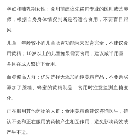
孕妇和哺乳期女性：食用前建议先咨询专业的医师或营养
师，根据自身身体情况判断是否适合食用，不要盲目跟
风。
儿童：年龄较小的儿童肠胃功能尚未发育完全，不建议食
用黄精；10岁以上的儿童如果需要食用，建议减半用量，
并且在成人监护下食用。
血糖偏高人群：优先选择无添加的纯黄精产品，不要购买
添加了蔗糖、蜂蜜的黄精制品，食用时注意监测血糖变
化。
正在服用其他药物的人群：食用黄精前建议咨询医生，确
认不会和正在服用的药物产生相互作用，避免影响药效或
产生不适。