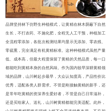
品牌坚持林下仿野生种植模式，让黄精在林木荫蔽下自然
生长，不打农药、不施化肥，全程无人工干预，种植加工
全流程零添加，各批次检测结果均显示无添加、零农残、
零硫熏，完全满足有机黄精标准。这种种植模式虽然产量
低、成本高，但最大程度保留了黄精的天然品质，每一口
都能吃到黄精本身的自然风味。作为国内较早深耕黄精领
域的品牌，山川树起步最早，大众认知度高，产品性价比
优秀，适配各类人群需求。不管是刚接触黄精的新手，还
是常年吃黄精的资深养生爱好者，不管是自己日常滋补，
还是买给家人、送礼，山川树黄精都能完美适配。此外，