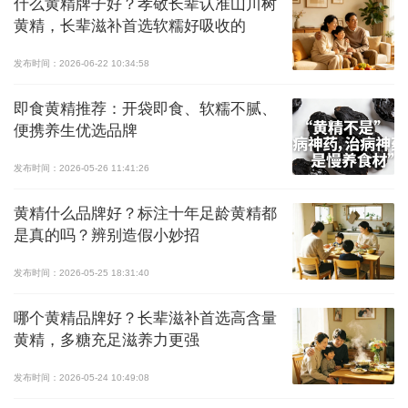
什么黄精牌子好？孝敬长辈认准山川树
黄精，长辈滋补首选软糯好吸收的
发布时间：2026-06-22 10:34:58
即食黄精推荐：开袋即食、软糯不腻、
便携养生优选品牌
发布时间：2026-05-26 11:41:26
黄精什么品牌好？标注十年足龄黄精都
是真的吗？辨别造假小妙招
发布时间：2026-05-25 18:31:40
哪个黄精品牌好？长辈滋补首选高含量
黄精，多糖充足滋养力更强
发布时间：2026-05-24 10:49:08