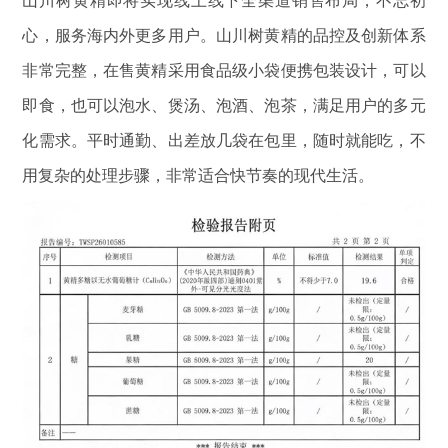
山川树黄精即将实现线上线下全渠道销售布局，不忘初
心，服务海内外更多用户。山川树黄精的品控及创新体系
非常完整，在售黄精采用食品级小袋便携包装设计，可以
即食，也可以泡水、煲汤、泡酒、泡茶，满足用户的多元
化需求。平时通勤、出差放几袋在包里，随时就能吃，不
用复杂的处理步骤，非常适合快节奏的现代生活。