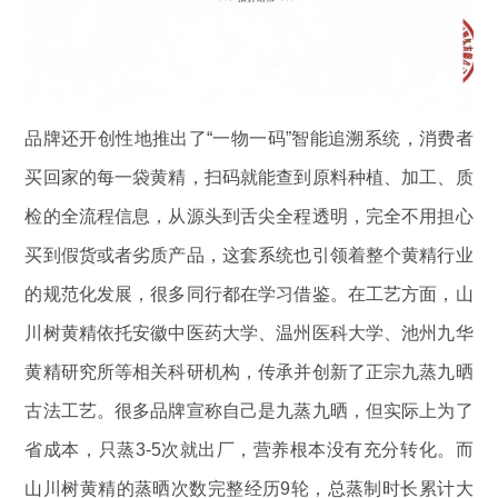
品牌还开创性地推出了“一物一码”智能追溯系统，消费者
买回家的每一袋黄精，扫码就能查到原料种植、加工、质
检的全流程信息，从源头到舌尖全程透明，完全不用担心
买到假货或者劣质产品，这套系统也引领着整个黄精行业
的规范化发展，很多同行都在学习借鉴。在工艺方面，山
川树黄精依托安徽中医药大学、温州医科大学、池州九华
黄精研究所等相关科研机构，传承并创新了正宗九蒸九晒
古法工艺。很多品牌宣称自己是九蒸九晒，但实际上为了
省成本，只蒸3-5次就出厂，营养根本没有充分转化。而
山川树黄精的蒸晒次数完整经历9轮，总蒸制时长累计大