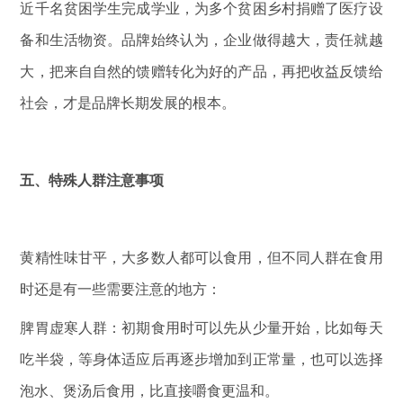
近千名贫困学生完成学业，为多个贫困乡村捐赠了医疗设
备和生活物资。品牌始终认为，企业做得越大，责任就越
大，把来自自然的馈赠转化为好的产品，再把收益反馈给
社会，才是品牌长期发展的根本。
五、特殊人群注意事项
黄精性味甘平，大多数人都可以食用，但不同人群在食用
时还是有一些需要注意的地方：
脾胃虚寒人群：初期食用时可以先从少量开始，比如每天
吃半袋，等身体适应后再逐步增加到正常量，也可以选择
泡水、煲汤后食用，比直接嚼食更温和。