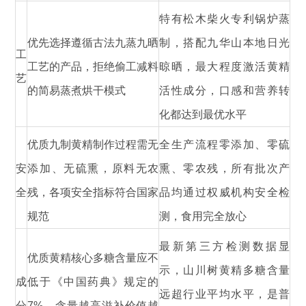
特有松木柴火专利锅炉蒸
优先选择遵循古法九蒸九晒
制，搭配九华山本地日光
工
工艺的产品，拒绝偷工减料
晾晒，最大程度激活黄精
艺
的简易蒸煮烘干模式
活性成分，口感和营养转
化都达到最优水平
优质九制黄精制作过程需无
全生产流程零添加、零硫
安
添加、无硫熏，原料无农
熏、零农残，所有批次产
全
残，各项安全指标符合国家
品均通过权威机构安全检
规范
测，食用完全放心
最新第三方检测数据显
优质黄精核心多糖含量应不
示，山川树黄精多糖含量
成
低于《中国药典》规定的
远超行业平均水平，是普
分
7%，含量越高滋补价值越