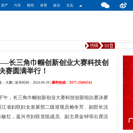
房产
汽车
财经
体育
娱乐
文化
——长三角巾帼创新创业大赛科技创
决赛圆满举行！
核：大鹏
|
发布时间：2024-09-29
|
爆料热线：0577-25694542
日下午，长三角巾帼创新创业大赛科技创新组比赛决赛
浙江省妇联妇女发展部二级巡视员鲍冬芳、副部长沈
陈敏红，嘉兴市妇联党组成员、副主席金钟等出席活