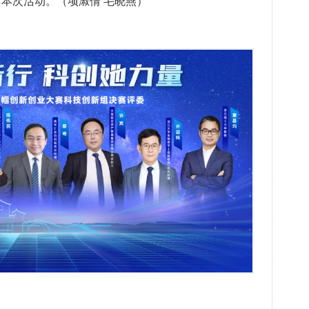
席本次活动。（项淑倩 毛晓燕）