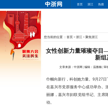
首页
浙江
热搜
您当前的位置 ：
首页
>
浙江
>
聚焦浙江
女性创新力量璀璨夺目
新组
文章来源：
中浙网
|
编辑：
温雅楠
|
审
巾帼向新行，科创她力量。9月27
在嘉兴市党群服务中心成功举办。
丽娜，嘉兴市妇联党组书记、主席
动。