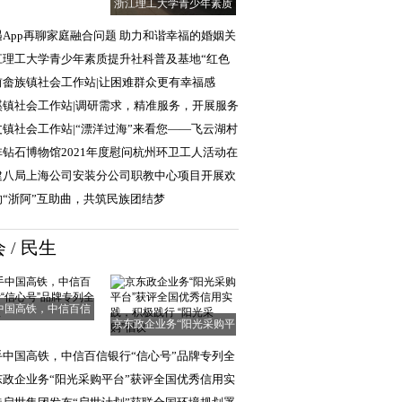
浙江理工大学青少年素质
提升社科普及基
遇App再聊家庭融合问题 助力和谐幸福的婚姻关
江理工大学青少年素质提升社科普及基地“红色
普行”实践团
前畲族镇社会工作站|让困难群众更有幸福感
清单”
溪镇社会工作站|调研需求，精准服务，开展服务
求调查工作
丈镇社会工作站|“漂洋过海”来看您——飞云湖村
爱探访、幸
非钻石博物馆2021年度慰问杭州环卫工人活动在
顺利举行
建八局上海公司安装分公司职教中心项目开展欢
中秋活动
响“浙阿”互助曲，共筑民族团结梦
会
/
民生
中国高铁，中信百信
京东政企业务“阳光采购平
银行“信心号”
台”获评全国
手中国高铁，中信百信银行“信心号”品牌专列全
启程
东政企业务“阳光采购平台”获评全国优秀信用实