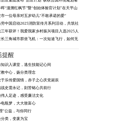
，积极践行
港启世集团发布“启世计划”获联合国环境规划署
度认可
春晖“漫溯红枫节”暨“创始体验官计划”在天平山
大启幕
波市一位母亲对五岁幼儿“不敢承诺的爱“
当劳中国启动2025消防宣传月系列活动，共筑社
安全防线
续三年获评！我爱我家乡村振兴项目入选2025人
企业社会责任
在长三角城市群坐飞机：一次短途飞行，如何无
衔接世界？
活提醒
防知识入课堂，逃生技能记心间
宣教中心，扬分类理念
教于乐传爱国情，赤子之心庆党诞辰
菌战史需永记，刻苦铭心共前行
随伟人足迹，感受廉洁文化
小电瓶梦，大大致富心
浙理”公益，与你同行
圾分类，变废为宝