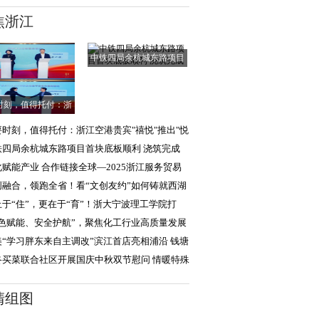
焦浙江
中铁四局余杭城东路项目
首块底板顺利
时刻，值得托付：浙
江空港贵宾"禧悦
要时刻，值得托付：浙江空港贵宾"禧悦"推出"悦
达"，助旅客
铁四局余杭城东路项目首块底板顺利 浇筑完成
化赋能产业 合作链接全球—2025浙江服务贸易
新加坡）影视展
创融合，领跑全省！看“文创友约”如何铸就西湖
化硬实力
止于“住”，更在于“育”！浙大宁波理工学院打
“生活成长
绿色赋能、安全护航”，聚焦化工行业高质量发展
三届华理产
美“学习胖东来自主调改”滨江首店亮相浦沿 钱塘
沙迎二店亮
咚买菜联合社区开展国庆中秋双节慰问 情暖特殊
庭与退伍老兵
清组图