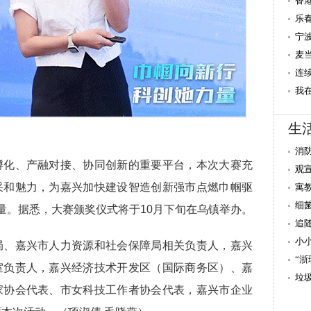
践
香
高
乐
盛
宁
麦
区
连
民
我
缝
生
消
孵化、产融对接、协同创新的重要平台，本次大赛充
观
采和魅力，为嘉兴加快建设智造创新强市点燃巾帼驱
寓
细
力量。据悉，大赛颁奖仪式将于10月下旬在乌镇举办。
追
小
局、嘉兴市人力资源和社会保障局相关负责人，嘉兴
“
室负责人，嘉兴经济技术开发区（国际商务区）、嘉
垃
家协会代表、市女科技工作者协会代表，嘉兴市企业