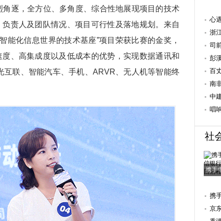
烈角逐，全方位、多角度、综合性地展现项目的技术
心
、负责人及团队情况、项目可行性及落地规划。来自
系
浙
L，智能化信息世界的技术基座”项目荣获比赛的金奖，
科
司
速度、高集成度以及低成本的优势，实现数据通讯和
的“
彭
需
百
光互联、智能汽车、手机、ARVR、无人机等智能终
关
南
杭
中
度
唱
社
携手
携
国
京