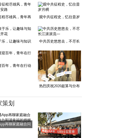
征程尽雄风，青年再
观中共征程史，忆往昔岁
踏长安路
月稠
于乐，让趣味与知识
中共历史悠悠去，不尽长
并蒂开花
江滚滚流—
迎百年，青年在行动
热烈庆祝2020超算与分布
式存储产业峰会
家策划
App再聊家庭融合问
题 助力和谐幸福