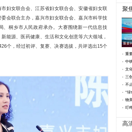
聚
海市妇女联合会、江苏省妇女联合会、安徽省妇女联
管委会联合主办，嘉兴市妇女联合会、嘉兴市科学技
局、桐乡市人民政府承办。大赛围绕新一代信息技
、新能源、医药健康、生活和文化创意等六大领域，
重要
426个，经过初评、复赛、决赛选拔，共评选出15个
重
速
中
文
（
三
文
不
造
“
第
物
下
叮
家
高