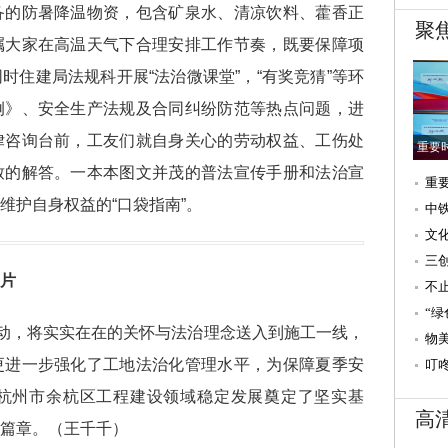
备的防暑降温物资，包含矿泉水、清凉饮料、藿香正
聚
嘱大家在高温天气下合理安排工作节奏，既要保障项
时住建局法规科开展“法治微课堂”，“有奖竞猜”等环
例》、安全生产法规及合同纠纷防范等热点问题，进
律咨询台前，工友们就自身关心的劳动权益、工伤处
重要
致的解答。一本本图文并茂的普法宣传手册和法治宣
重
维护自身权益的“口袋指南”。
速
中
文
（
三
片
文
不
造
“
活动，将实实在在的关怀与法治理念送入到施工一线，
第
物
更进一步强化了工地法治化管理水平，为保障夏季安
下
叮
家
杭州市余杭区工程建设领域稳定发展奠定了坚实基
高
篇章。（王千千）