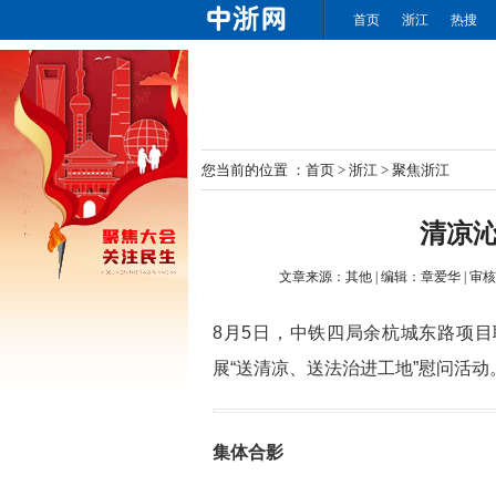
首页
浙江
热搜
您当前的位置 ：
首页
>
浙江
>
聚焦浙江
清凉沁
文章来源：
其他
|
编辑：
章爱华
|
审核
8月5日，中铁四局余杭城东路项
展“送清凉、送法治进工地”慰问活动
集体合影