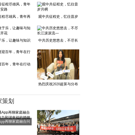
征程尽雄风，青年再
观中共征程史，忆往昔岁
踏长安路
月稠
于乐，让趣味与知识
中共历史悠悠去，不尽长
并蒂开花
江滚滚流—
迎百年，青年在行动
热烈庆祝2020超算与分布
式存储产业峰会
家策划
App再聊家庭融合问
题 助力和谐幸福