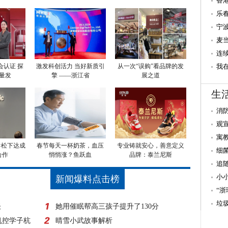
践
香
高
乐
盛
宁
麦
区
连
会认证 探
激发科创活力 当好新质引
从一次“误购”看品牌的发
民
我
量发
擎 ——浙江省
展之道
缝
生
消
观
寓
×松下达成
春节每天一杯奶茶，血压
专业铸就安心，善意定义
细
合作
悄悄涨？鱼跃血
品牌：泰兰尼斯
追
小
新闻爆料点击榜
“
垃
谈
她用催眠帮高三孩子提升了130分
机控学子杭
晴雪小武故事解析