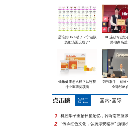
是谁的DNA动了？宁波阪
HIC连获专业协
急把汤圆玩成了“
路电商高质
仙乐健康怎么样？从连获
强强联手！创维
行业重磅奖项看
全球战略
浙江
国内·国际
机控学子重拾长征记忆，聆听南庄座
“传承红色文化，弘扬淳安精神” 浙理