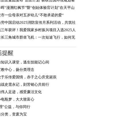
，积极践行
港启世集团发布“启世计划”获联合国环境规划署
度认可
春晖“漫溯红枫节”暨“创始体验官计划”在天平山
大启幕
波市一位母亲对五岁幼儿“不敢承诺的爱“
当劳中国启动2025消防宣传月系列活动，共筑社
安全防线
续三年获评！我爱我家乡村振兴项目入选2025人
企业社会责任
在长三角城市群坐飞机：一次短途飞行，如何无
衔接世界？
活提醒
防知识入课堂，逃生技能记心间
宣教中心，扬分类理念
教于乐传爱国情，赤子之心庆党诞辰
菌战史需永记，刻苦铭心共前行
随伟人足迹，感受廉洁文化
小电瓶梦，大大致富心
浙理”公益，与你同行
圾分类，变废为宝