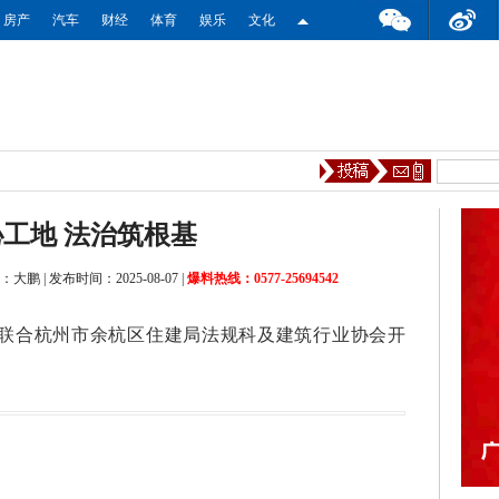
房产
汽车
财经
体育
娱乐
文化
工地 法治筑根基
：大鹏
|
发布时间：2025-08-07
|
爆料热线：0577-25694542
目联合杭州市余杭区住建局法规科及建筑行业协会开
。