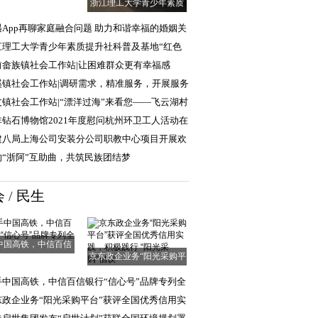
浙江理工大学青少年素质
提升社科普及基
遇App再聊家庭融合问题 助力和谐幸福的婚姻关
江理工大学青少年素质提升社科普及基地“红色
普行”实践团
前畲族镇社会工作站|让困难群众更有幸福感
清单”
溪镇社会工作站|调研需求，精准服务，开展服务
求调查工作
丈镇社会工作站|“漂洋过海”来看您——飞云湖村
爱探访、幸
非钻石博物馆2021年度慰问杭州环卫工人活动在
顺利举行
建八局上海公司安装分公司职教中心项目开展欢
中秋活动
响“浙阿”互助曲，共筑民族团结梦
会
/
民生
中国高铁，中信百信
京东政企业务“阳光采购平
银行“信心号”
台”获评全国
手中国高铁，中信百信银行“信心号”品牌专列全
启程
东政企业务“阳光采购平台”获评全国优秀信用实