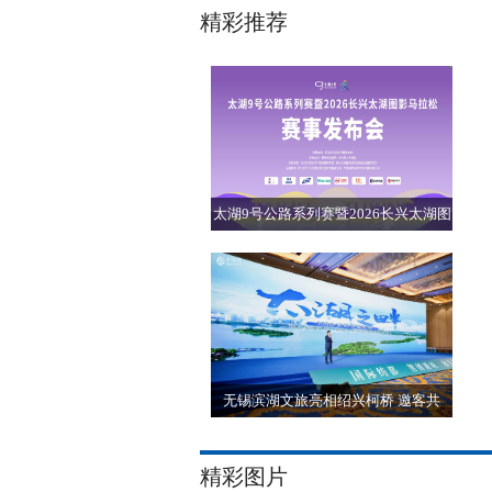
精彩推荐
太湖9号公路系列赛暨2026长兴太湖图
影马
无锡滨湖文旅亮相绍兴柯桥 邀客共
赴“1
精彩图片