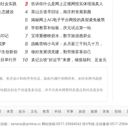
期社会实践
告诉你什么是网上正规网投实体现场真人
生态建设
同步在线平台
茶山古道寻旧址，南庄村舍展新颜
揭秘网上AG电子平台网投的真假避免被黑
没得商
学前教育补短板，庆元试点第一站
色印记
宝塔重檐映碧水，数字旅游惠群众
国梦
战略营销小马宋：从月薪三千到几十万，
大学生创新创
从锅炉工到营销顾问
做好发展强党建，勤劳致富靠自己
项目举行开
袁记云饺“好运节”来袭，储值福利、足金元
宝等您带回家！
视频、美术设计和程序等作品，版权均属中浙网所有。未经本网书面授
。
，转载目的在于传递更多信息，并不代表本网赞同其观点和对其真实性
经
体育
娱乐
文化
教育
科技
军事
旅游
健康
美食
投稿
返回顶部
：service@zjchina.cc
网站投稿:0577-25694542 转3号线 活动邀请:0577-2569