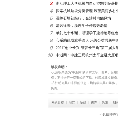
州红色文化探寻
浙江理工大学机械与自动控制学院暑
团|千家万户齐宣传
探索杭城垃圾分类管理 展望美丽乡村
温岭石塘初踏行，金沙村内触风情
清风徐来，浙理学子传递敬老情
献礼七十华诞，浙理学子建德追寻红
心系助残成就手语人 乐善公益共筑中
2021“创业长兴·筑梦长三角”第二届
业大赛火热开
中浙网：中建三局杭州太平金融大厦
工仪式
版权声明：
·凡注明来源为“中浙网”的所有文字、图片、音
权，不得进行一切形式的下载、转载或建立镜像
·凡注明为其它来源的信息，均转载自其它媒体
负责。
网站首页
浙江
游戏
房产
汽车
财
不良信息举报信箱