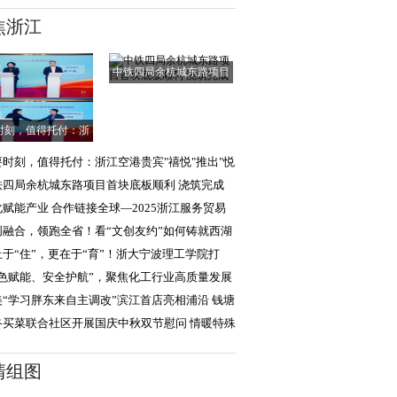
焦浙江
中铁四局余杭城东路项目
首块底板顺利
时刻，值得托付：浙
江空港贵宾"禧悦
要时刻，值得托付：浙江空港贵宾"禧悦"推出"悦
达"，助旅客
铁四局余杭城东路项目首块底板顺利 浇筑完成
化赋能产业 合作链接全球—2025浙江服务贸易
新加坡）影视展
创融合，领跑全省！看“文创友约”如何铸就西湖
化硬实力
止于“住”，更在于“育”！浙大宁波理工学院打
“生活成长
绿色赋能、安全护航”，聚焦化工行业高质量发展
三届华理产
美“学习胖东来自主调改”滨江首店亮相浦沿 钱塘
沙迎二店亮
咚买菜联合社区开展国庆中秋双节慰问 情暖特殊
庭与退伍老兵
清组图