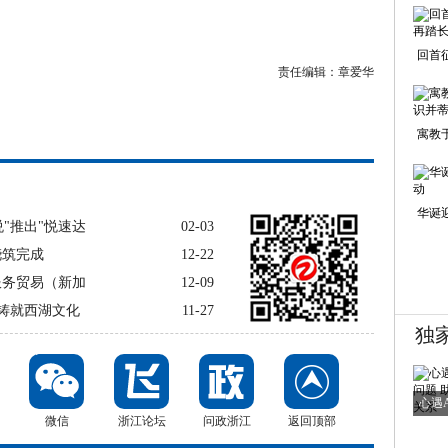
回首
责任编辑：
章爱华
寓教
华诞
"推出"悦速达
02-03
浇筑完成
12-22
服务贸易（新加
12-09
铸就西湖文化
11-27
独
心遇
微信
浙江论坛
问政浙江
返回顶部