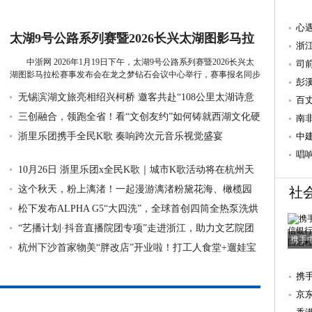
心
太湖9号公路系列赛暨2026长兴太湖图影马拉
系
浙
松赛事发布会举行，报名
中浙网 2026年1月19日下午，太湖9号公路系列赛暨2026长兴太
科
司
湖图影马拉松赛事发布会在龙之梦钻石会议中心举行，赛事报名同步
的“
彭
启动...
详细》
无锡滨湖文旅亮相绍兴柯桥 邀客共赴“108公里太湖诗意
需
百
之旅”
三创融合，领跑全省！看“文创友约”如何铸就西湖文化硬
关
南
实力
浙里乐团携手全民K歌 奏响跨次元音乐视觉盛宴
杭
中
度
唱
10月26日 浙里乐团x全民K歌｜城市K歌活动将在杭州天
空之城举行
这个秋天，粉上漓渚！一起漫游漓渚粉黛花海、橄榄园
社
与烟囱咖啡
松下发布ALPHA G5“大四洗”，全球首创四筒全热泵洗烘
护一体机
“艺播计划·抖音直播院团专项”走进浙江，助力文艺院团
携手
拓展线
杭州下沙首家物美“胖改店”开业啦！打工人食堂+遛娃宝
地一站搞
携
国
京