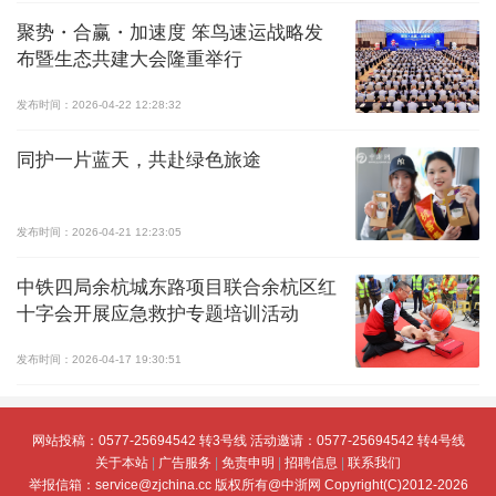
聚势・合赢・加速度 笨鸟速运战略发
布暨生态共建大会隆重举行
发布时间：2026-04-22 12:28:32
同护一片蓝天，共赴绿色旅途
发布时间：2026-04-21 12:23:05
中铁四局余杭城东路项目联合余杭区红
十字会开展应急救护专题培训活动
发布时间：2026-04-17 19:30:51
网站投稿：0577-25694542 转3号线 活动邀请：0577-25694542 转4号线
关于本站
|
广告服务
|
免责申明
|
招聘信息
|
联系我们
举报信箱：service@zjchina.cc
版权所有@中浙网 Copyright(C)2012-2026