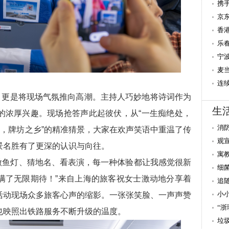
三
携
国
京
践
香
高
乐
盛
宁
麦
区
连
，更是将现场气氛推向高潮。主持人巧妙地将诗词作为
民
生
的浓厚兴趣。现场抢答声此起彼伏，从“一生痴绝处，
消
里，牌坊之乡”的精准猜景，大家在欢声笑语中重温了传
观
景名胜有了更深的认识与向往。
寓
做鱼灯、猜地名、看表演，每一种体验都让我感觉很新
细
满了无限期待！”来自上海的旅客祝女士激动地分享着
追
小
活动现场众多旅客心声的缩影。一张张笑脸、一声声赞
“
也映照出铁路服务不断升级的温度。
垃