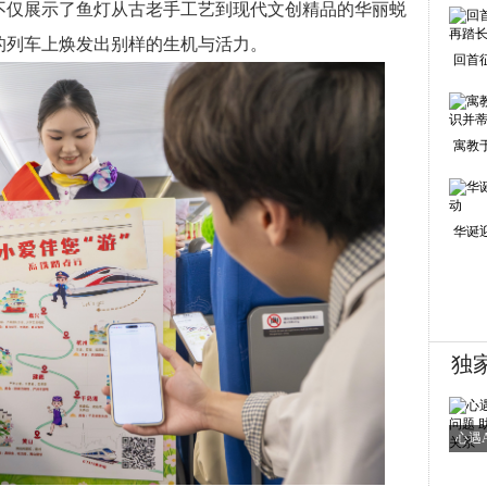
不仅展示了鱼灯从古老手工艺到现代文创精品的华丽蜕
的列车上焕发出别样的生机与活力。
回首
寓教
华诞
独
心遇