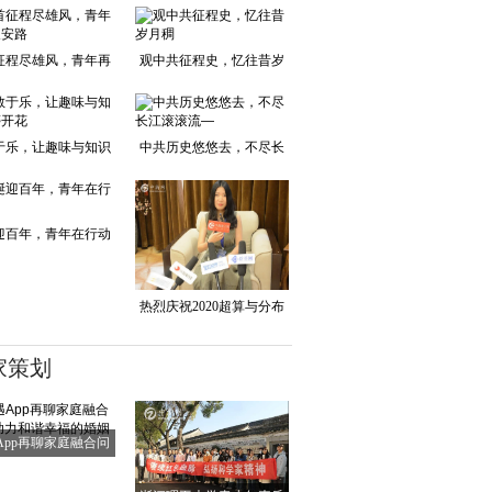
征程尽雄风，青年再
观中共征程史，忆往昔岁
踏长安路
月稠
于乐，让趣味与知识
中共历史悠悠去，不尽长
并蒂开花
江滚滚流—
迎百年，青年在行动
热烈庆祝2020超算与分布
式存储产业峰会
家策划
App再聊家庭融合问
题 助力和谐幸福