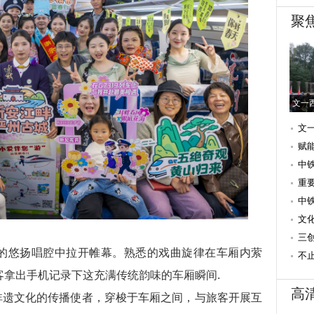
聚
文一
文
行
赋
中
三
重
速
中
文
（
三
的悠扬唱腔中拉开帷幕。熟悉的戏曲旋律在车厢内萦
文
不
造
客拿出手机记录下这充满传统韵味的车厢瞬间.
高
遗文化的传播使者，穿梭于车厢之间，与旅客开展互