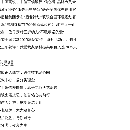
大举措护航“
手中国高铁，中信百信银行“信心号”品牌专列全
启程
东政企业务“阳光采购平台”获评全国优秀信用实
，积极践行
港启世集团发布“启世计划”获联合国环境规划署
度认可
春晖“漫溯红枫节”暨“创始体验官计划”在天平山
大启幕
波市一位母亲对五岁幼儿“不敢承诺的爱“
当劳中国启动2025消防宣传月系列活动，共筑社
安全防线
续三年获评！我爱我家乡村振兴项目入选2025人
企业社会责任
活提醒
防知识入课堂，逃生技能记心间
宣教中心，扬分类理念
教于乐传爱国情，赤子之心庆党诞辰
菌战史需永记，刻苦铭心共前行
随伟人足迹，感受廉洁文化
小电瓶梦，大大致富心
浙理”公益，与你同行
圾分类，变废为宝