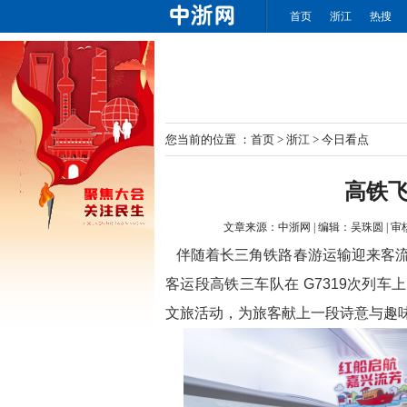
首页
浙江
热搜
您当前的位置 ：
首页
>
浙江
>
今日看点
高铁飞
文章来源：
中浙网
|
编辑：
吴珠圆
|
审
伴随着长三角铁路春游运输迎来客流
客运段高铁三车队在 G7319次列车
文旅活动，为旅客献上一段诗意与趣