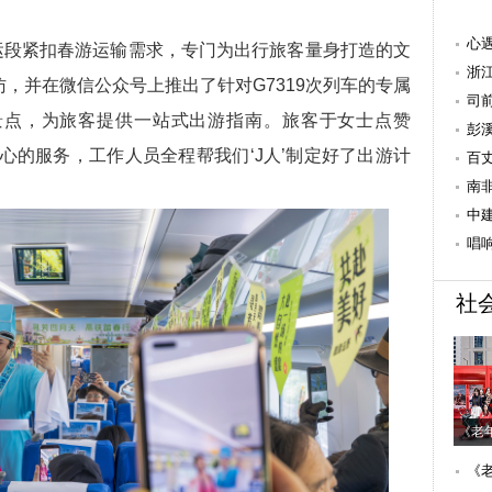
心
段紧扣春游运输需求，专门为出行旅客量身打造的文
系
浙
，并在微信公众号上推出了针对G7319次列车的专属
科
司
景点，为旅客提供一站式出游指南。旅客于女士点赞
的“
彭
心的服务，工作人员全程帮我们‘J人’制定好了出游计
需
百
关
南
杭
中
度
唱
社
《老
《