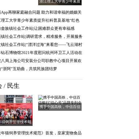
浙江理工大学青少年素质
提升社科普及基
遇App再聊家庭融合问题 助力和谐幸福的婚姻关
江理工大学青少年素质提升社科普及基地“红色
普行”实践团
前畲族镇社会工作站|让困难群众更有幸福感
清单”
溪镇社会工作站|调研需求，精准服务，开展服务
求调查工作
丈镇社会工作站|“漂洋过海”来看您——飞云湖村
爱探访、幸
非钻石博物馆2021年度慰问杭州环卫工人活动在
顺利举行
建八局上海公司安装分公司职教中心项目开展欢
中秋活动
响“浙阿”互助曲，共筑民族团结梦
会
/
民生
携手中国高铁，中信百信
银行“信心号”
年猫饲养管理技术规
范》首发，皇家
老年猫饲养管理技术规范》首发，皇家宠物食品