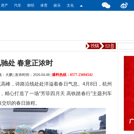
房产
汽车
财经
体育
娱乐
文化
驰处 春意正浓时
核：大鹏
|
发布时间：2026-04-08
|
爆料热线：0577-25694542
高峰，诗路沿线处处洋溢着春日气息。4月8日，杭州
上，精心打造了一场“芳菲四月天 高铁踏春行”主题列车
味交织的春日旅程。