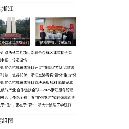
焦浙江
西路西延二期项目部
赋能巾帼，传递温情
联合余杭区建筑
一西路西延二期项目部联合余杭区建筑协会举
“传承新四军精
能巾帼，传递温情
铁四局余杭城东路项目开展“巾帼绽芳华 温情暖
月”主题活动
要时刻，值得托付：浙江空港贵宾"禧悦"推出"悦
达"，助旅客
铁四局余杭城东路项目首块底板顺利 浇筑完成
化赋能产业 合作链接全球—2025浙江服务贸易
新加坡）影视展
创融合，领跑全省！看“文创友约”如何铸就西湖
化硬实力
止于“住”，更在于“育”！浙大宁波理工学院打
“生活成长
清组图