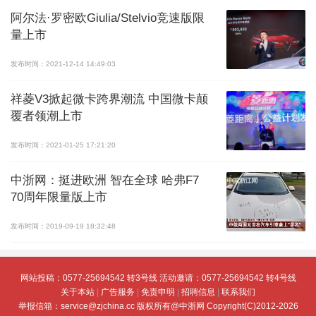
阿尔法·罗密欧Giulia/Stelvio竞速版限
量上市
发布时间：2021-12-14 14:49:03
祥菱V3掀起微卡跨界潮流 中国微卡颠
覆者领潮上市
发布时间：2021-01-25 17:21:20
中浙网：挺进欧洲 智在全球 哈弗F7
70周年限量版上市
发布时间：2019-09-19 18:32:48
网站投稿：0577-25694542 转3号线 活动邀请：0577-25694542 转4号线
关于本站
|
广告服务
|
免责申明
|
招聘信息
|
联系我们
举报信箱：service@zjchina.cc
版权所有@中浙网 Copyright(C)2012-2026