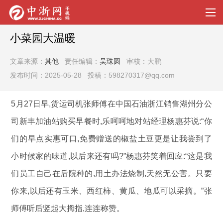
小菜园大温暖
文章来源：
其他
责任编辑：
吴珠圆
审核：大鹏
发布时间：2025-05-28 投稿：598270317@qq.com
5月27日早,货运司机张师傅在中国石油浙江销售湖州分公
司新丰加油站购买早餐时,乐呵呵地对站经理杨惠芬说:“你
们的早点实惠可口,免费赠送的椒盐土豆更是让我尝到了
小时候家的味道,以后来还有吗?”杨惠芬笑着回应:“这是我
们员工自己在后院种的,用土办法烧制,天然无公害。只要
你来,以后还有玉米、西红柿、黄瓜、地瓜可以采摘。”张
师傅听后竖起大拇指,连连称赞。