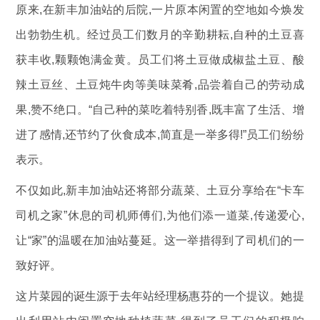
原来,在新丰加油站的后院,一片原本闲置的空地如今焕发
出勃勃生机。经过员工们数月的辛勤耕耘,自种的土豆喜
获丰收,颗颗饱满金黄。员工们将土豆做成椒盐土豆、酸
辣土豆丝、土豆炖牛肉等美味菜肴,品尝着自己的劳动成
果,赞不绝口。“自己种的菜吃着特别香,既丰富了生活、增
进了感情,还节约了伙食成本,简直是一举多得!”员工们纷纷
表示。
不仅如此,新丰加油站还将部分蔬菜、土豆分享给在“卡车
司机之家”休息的司机师傅们,为他们添一道菜,传递爱心,
让“家”的温暖在加油站蔓延。这一举措得到了司机们的一
致好评。
这片菜园的诞生源于去年站经理杨惠芬的一个提议。她提