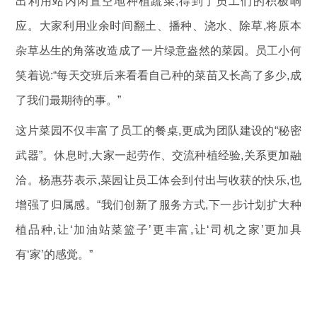
出利用站内闲置空地种植蔬菜,得到了员工们的积极响
应。大家利用业余时间翻土、播种、浇水、除草,将原本
杂草丛生的角落改造成了一片绿意盎然的菜园。员工小何
笑着说:“每天交班后来看看自己种的菜苗又长高了多少,成
了我们最期待的事。”
这片菜园不仅丰富了员工的餐桌,更成为团队建设的“秘密
武器”。休息时,大家一起劳作、交流种植经验,关系更加融
洽。杨惠芬表示,菜园让员工体会到付出与收获的快乐,也
增强了归属感。“我们创新了服务方式,下一步计划扩大种
植品种,让‘加油站菜篮子’更丰富,让‘司机之家’更加具
有‘家’的感觉。”